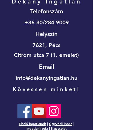
Dékány Ingatlan
Telefonszám
+36 30/284 9009
Helyszín
7621, Pécs
Citrom utca 7 (1. emelet)
Email
info@dekanyingatlan.hu
Kövessen minket!
Eladó ingatlanok
|
Ügyvédi iroda
|
Ingatlaniroda
| Kapcsolat