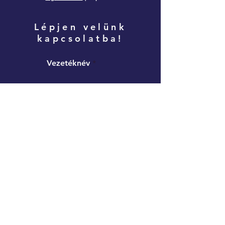
Lépjen velünk
kapcsolatba!
Vezetéknév
Keresztnév
Email cím
Hagyjon üzenetet!