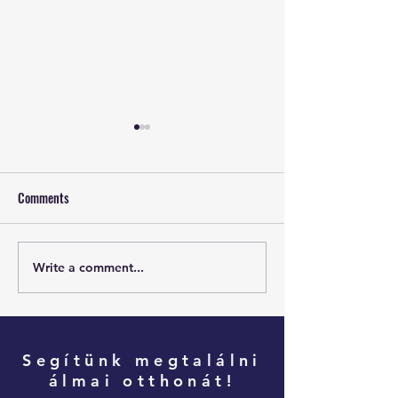
Comments
Write a comment...
7 jogi hiba, amit érdemes
Dubaji vízumok – a
elkerülni ingatlanvásárláskor
érdemes tudnia, mi
belevág
Segítünk megtalálni
álmai otthonát!