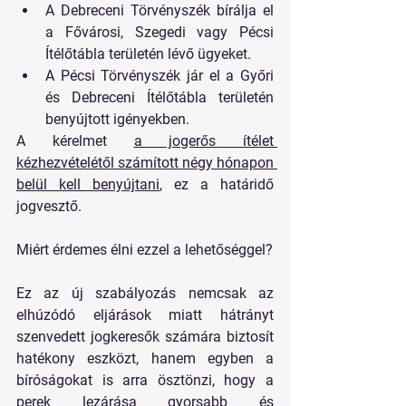
A 
Debreceni Törvényszék
 bírálja el 
a Fővárosi, Szegedi vagy Pécsi 
Ítélőtábla területén lévő ügyeket.
A 
Pécsi Törvényszék
 jár el a Győri 
és Debreceni Ítélőtábla területén 
benyújtott igényekben.
A kérelmet 
a jogerős ítélet 
kézhezvételétől számított 
négy hónapon 
belül
 kell benyújtani
, ez a határidő 
jogvesztő.
Miért érdemes élni ezzel a lehetőséggel?
Ez az új szabályozás nemcsak az 
elhúzódó eljárások miatt hátrányt 
szenvedett jogkeresők számára biztosít 
hatékony eszközt, hanem egyben a 
bíróságokat is arra ösztönzi, hogy a 
perek lezárása gyorsabb és 