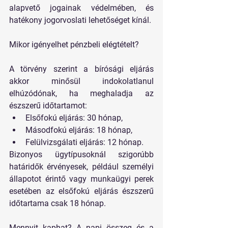
alapvető jogainak védelmében, és 
hatékony jogorvoslati lehetőséget kínál.
Mikor igényelhet pénzbeli elégtételt?
A törvény szerint a bírósági eljárás 
akkor minősül indokolatlanul 
elhúzódónak, ha meghaladja az 
észszerű időtartamot:
Elsőfokú eljárás:
 30 hónap,
Másodfokú eljárás:
 18 hónap,
Felülvizsgálati eljárás:
 12 hónap.
Bizonyos ügytípusoknál szigorúbb 
határidők érvényesek, például személyi 
állapotot érintő vagy munkaügyi perek 
esetében az elsőfokú eljárás észszerű 
időtartama csak 18 hónap.
Mennyit kaphat? A napi összeg és a 