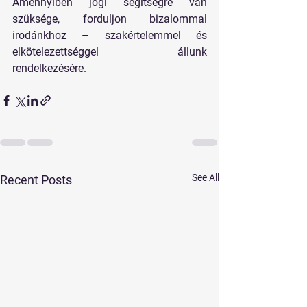
Amennyiben jogi segítségre van 
szüksége, forduljon bizalommal 
irodánkhoz – szakértelemmel és 
elkötelezettséggel állunk 
rendelkezésére.
See All
Recent Posts