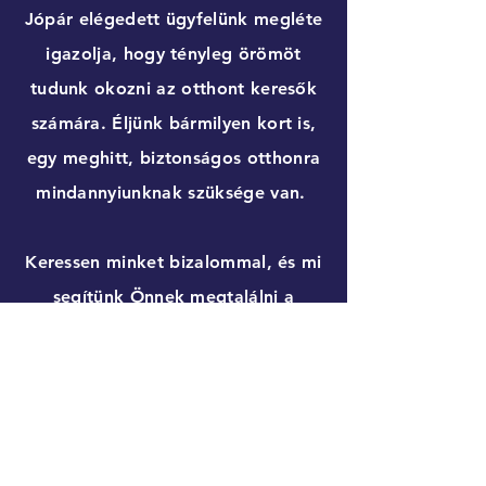
Jópár elégedett ügyfelünk megléte
igazolja, hogy tényleg örömöt
tudunk okozni az otthont keresők
számára. Éljünk bármilyen kort is,
egy meghitt, biztonságos otthonra
mindannyiunknak szüksége van.
Keressen minket bizalommal, és mi
segítünk Önnek megtalálni a
tökéletes, akár életen át tartó
otthont.
Mindezek mellett a szükséges jogi
feladatok teljeskörű lebonyolítását