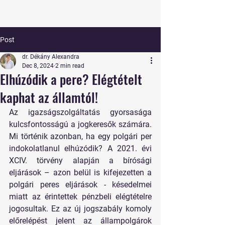
Post
dr. Dékány Alexandra
Dec 8, 2024
2 min read
Elhúzódik a pere? Elégtételt
kaphat az államtól!
Az igazságszolgáltatás gyorsasága 
kulcsfontosságú a jogkeresők számára. 
Mi történik azonban, ha egy polgári per 
indokolatlanul elhúzódik? A 2021. évi 
XCIV. törvény alapján a bírósági 
eljárások – azon belül is kifejezetten a 
polgári peres eljárások - késedelmei 
miatt az érintettek pénzbeli elégtételre 
jogosultak. Ez az új jogszabály komoly 
előrelépést jelent az állampolgárok 