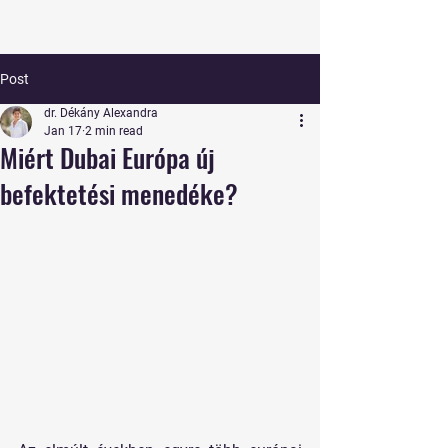
Post
dr. Dékány Alexandra
Jan 17
2 min read
Miért Dubai Európa új
befektetési menedéke?