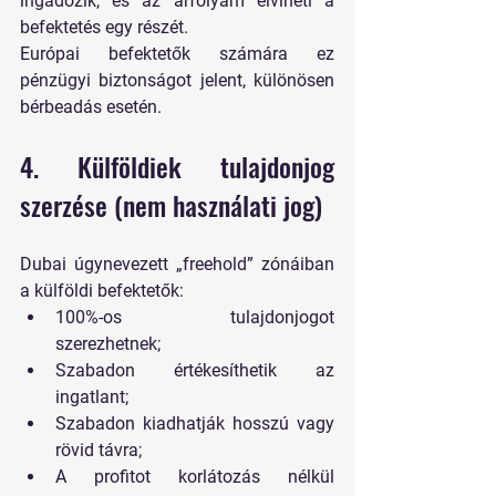
ingadozik, és az árfolyam elviheti a 
befektetés egy részét.
Európai befektetők számára ez 
pénzügyi biztonságot jelent
, különösen 
bérbeadás esetén.
4. Külföldiek tulajdonjog 
szerzése (nem használati jog) 
Dubai úgynevezett „freehold” zónáiban 
a külföldi befektetők:
100%-os tulajdonjogot 
szerezhetnek;
Szabadon értékesíthetik az 
ingatlant;
Szabadon kiadhatják hosszú vagy 
rövid távra;
A profitot korlátozás nélkül 