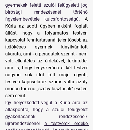
gyermekek feletti szülői felügyeleti jog 
bírósági rendezésénél történő 
figyelembevétele kulcsfontosságú. 
A 
Kúria az adott ügyben akként foglalt 
állást, hogy a folyamatos testvéri 
kapcsolat fenntartásánál jelentősebb az 
ítélőképes gyermek kinyilvánított 
akarata, ami - a peradatok szerint - nem 
volt ellentétes az érdekével, tekintettel 
arra is, hogy tényszerűen a két testvér 
nagyon sok időt tölt majd együtt, 
testvéri kapcsolatuk szoros volta az ily 
módon történő ,,szétválasztásuk” esetén 
sem sérül.
Így helyezkedett végül a Kúria arra az 
álláspontra, hogy a szülői felügyelet 
gyakorlásának rendezésénél/
újrarendezésénél 
a testvérek érdeke 