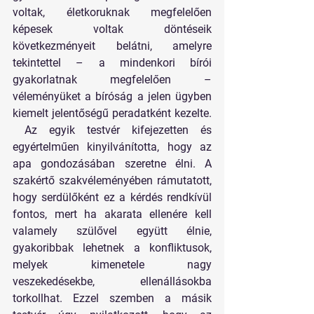
voltak, életkoruknak megfelelően 
képesek voltak döntéseik 
következményeit belátni, amelyre 
tekintettel – a mindenkori bírói 
gyakorlatnak megfelelően – 
véleményüket a bíróság a jelen ügyben 
kiemelt jelentőségű peradatként kezelte. 
 Az egyik testvér kifejezetten és 
egyértelműen kinyilvánította, hogy az 
apa gondozásában szeretne élni. A 
szakértő szakvéleményében rámutatott, 
hogy serdülőként ez a kérdés rendkívül 
fontos, mert ha akarata ellenére kell 
valamely szülővel együtt élnie, 
gyakoribbak lehetnek a konfliktusok, 
melyek kimenetele nagy 
veszekedésekbe, ellenállásokba 
torkollhat. Ezzel szemben a másik 