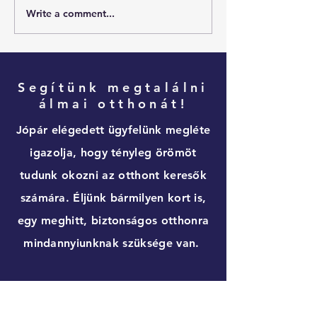
Write a comment...
7 jogi hiba, amit érdemes
Dubaji vízumok – a
elkerülni ingatlanvásárláskor
érdemes tudnia, mi
belevág
Segítünk megtalálni
álmai otthonát!
Jópár elégedett ügyfelünk megléte
igazolja, hogy tényleg örömöt
tudunk okozni az otthont keresők
számára. Éljünk bármilyen kort is,
egy meghitt, biztonságos otthonra
mindannyiunknak szüksége van.
Keressen minket bizalommal, és mi
segítünk Önnek megtalálni a