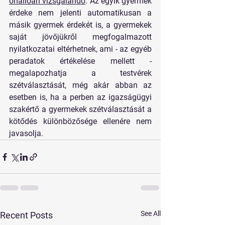
önállóan vizsgálandó
. Az egyik gyermek 
érdeke nem jelenti automatikusan a 
másik gyermek érdekét is, a gyermekek 
saját jövőjükről megfogalmazott 
nyilatkozatai eltérhetnek, ami - az egyéb 
peradatok értékelése mellett - 
megalapozhatja a testvérek 
szétválasztását, még akár abban az 
esetben is, ha a perben az igazságügyi 
szakértő a gyermekek szétválasztását a 
kötődés különbözősége ellenére nem 
javasolja.
See All
Recent Posts