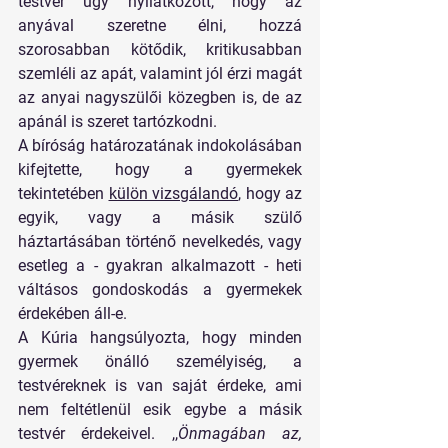
testvér úgy nyilatkozott, hogy az 
anyával szeretne élni, hozzá 
szorosabban kötődik, kritikusabban 
szemléli az apát, valamint jól érzi magát 
az anyai nagyszülői közegben is, de az 
apánál is szeret tartózkodni.
A bíróság határozatának indokolásában 
kifejtette, hogy a gyermekek 
tekintetében 
külön vizsgálandó
, hogy az 
egyik, vagy a másik szülő 
háztartásában történő nevelkedés, vagy 
esetleg a - gyakran alkalmazott - heti 
váltásos gondoskodás a gyermekek 
érdekében áll-e.
A Kúria hangsúlyozta, hogy minden 
gyermek önálló személyiség, a 
testvéreknek is van saját érdeke, ami 
nem feltétlenül esik egybe a másik 
testvér érdekeivel. ,,
Önmagában az, 