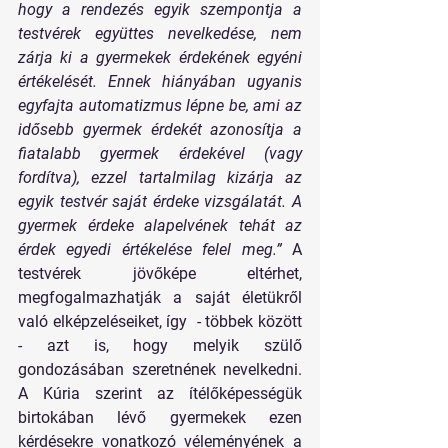
hogy a rendezés egyik szempontja a 
testvérek együttes nevelkedése, nem 
zárja ki a gyermekek érdekének egyéni 
értékelését. Ennek hiányában ugyanis 
egyfajta automatizmus lépne be, ami az 
idősebb gyermek érdekét azonosítja a 
fiatalabb gyermek érdekével (vagy 
fordítva), ezzel tartalmilag kizárja az 
egyik testvér saját érdeke vizsgálatát. A 
gyermek érdeke alapelvének tehát az 
érdek egyedi értékelése felel meg.” 
A 
testvérek jövőképe eltérhet, 
megfogalmazhatják a saját életükről 
való elképzeléseiket, így  - többek között 
- azt is, hogy melyik szülő 
gondozásában szeretnének nevelkedni. 
A Kúria szerint az ítélőképességük 
birtokában lévő gyermekek ezen 
kérdésekre vonatkozó véleményének a 